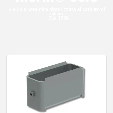
Sialon e ceramica sinterizzata al carburo di
silicio
Dal 1986