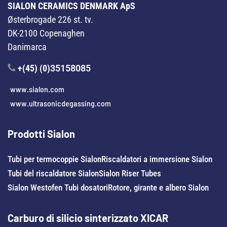
SIALON CERAMICS DENMARK ApS
Østerbrogade 226 st. tv.
DK-2100 Copenaghen
Danimarca
+(45) (0)
35158085
www.sialon.com
www.ultrasonicdegassing.com
Prodotti Sialon
Tubi per termocoppie Sialon
Riscaldatori a immersione Sialon
Tubi del riscaldatore Sialon
Sialon Riser Tubes
Sialon Westofen Tubi dosatori
Rotore, girante e albero Sialon
Carburo di silicio sinterizzato XICAR