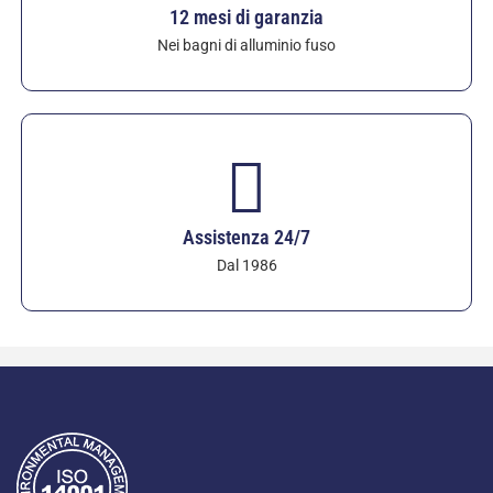
Garanzia di qualità inclusa (copertura di 12 mesi
12 mesi di garanzia
contro i difetti).
Nei bagni di alluminio fuso
Assistenza 24/7
Dal 1986