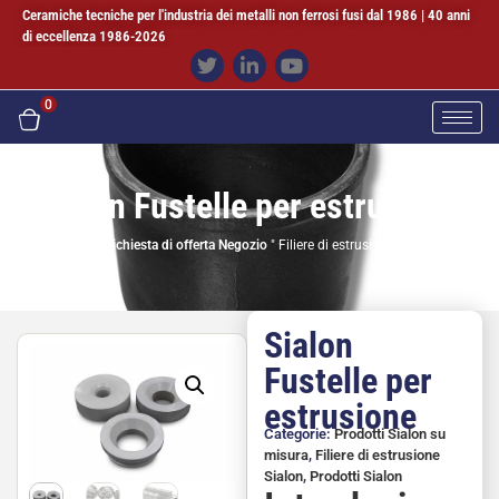
Ceramiche tecniche per l'industria dei metalli non ferrosi fusi dal 1986 | 40 anni
di eccellenza 1986-2026
0
Sialon Fustelle per estrusione
Casa
"
Richiesta di offerta Negozio
"
Filiere di estrusione Sialon
Sialon
Fustelle per
estrusione
Categorie:
Prodotti Sialon su
misura
,
Filiere di estrusione
Sialon
,
Prodotti Sialon