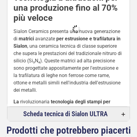
una produzione fino al 70%
più veloce
Sialon Ceramics presenta una nuova generazione
di
matrici
avanzate
per estrusione e trafilatura in
Sialon
, una ceramica tecnica di classe superiore
che supera le prestazioni del tradizionale nitruro di
silicio (Si₃N₄). Queste matrici ad alta precisione
sono progettate appositamente per l'estrusione e
la trafilatura di leghe non ferrose come rame,
ottone e metalli simili nell'industria dell'estrusione
dei metalli.
La
rivoluzionaria
tecnologia degli stampi per
estrusione a ultrasuoni
, abbinata ai nostri stampi
Scheda tecnica di Sialon ULTRA
in ceramica Sialon ULTRA™, consente di ottenere
velocità di produzione
fino al
70% superiori
Prodotti che potrebbero piacerti
rispetto ai metodi convenzionali non a ultrasuoni,