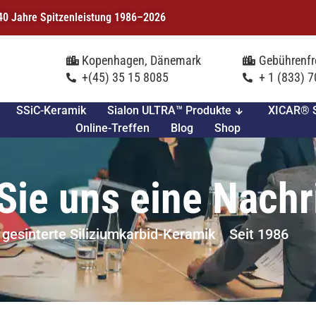
| 40 Jahre Spitzenleistung 1986–2026
Kopenhagen, Dänemark
Gebührenfr
+(45) 35 15 8085
+ 1 (833) 
SSiC-Keramik
Sialon ULTRA™ Produkte
XICAR® S
Online-Treffen
Blog
Shop
Sie uns eine Nachr
 gesinterte Siliziumkarbid-Keramik
Seit 1986