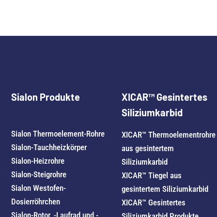
Sialon Produkte
XICAR™ Gesintertes
Siliziumkarbid
Sialon Thermoelement-Rohre
XICAR™ Thermoelementrohre
Sialon-Tauchheizkörper
aus gesintertem
Sialon-Heizrohre
Siliziumkarbid
Sialon-Steigrohre
XICAR™ Tiegel aus
Sialon Westofen-
gesintertem Siliziumkarbid
Dosierröhrchen
XICAR™ Gesintertes
Sialon-Rotor, -Laufrad und -
Siliziumkarbid Produkte