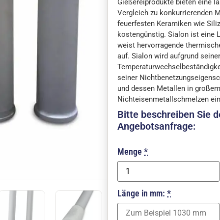
Gießereiprodukte bieten eine l
Vergleich zu konkurrierenden M
feuerfesten Keramiken wie Sili
kostengünstig. Sialon ist eine 
weist hervorragende thermisc
auf. Sialon wird aufgrund seiner
Temperaturwechselbeständigkei
seiner Nichtbenetzungseigensc
und dessen Metallen in große
Nichteisenmetallschmelzen ei
Bitte beschreiben Sie de
Angebotsanfrage:
Menge
*
Länge in mm:
*