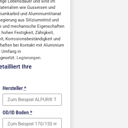
ange Lebensdauer und sind im
aterialien wie Gusseisen und
ziumkarbid und Aluminiumtitanat
Legierung aus Siliziumnitrid und
he und mechanische Eigenschaften
 hohen Festigkeit, Zähigkeit,
t, Korrosionsbeständigkeit und
haften bei Kontakt mit Aluminium
m Umfang in
ngesetzt.
Legierungen
.
tailliert Ihre
Hersteller
*
OD/ID Boden
*