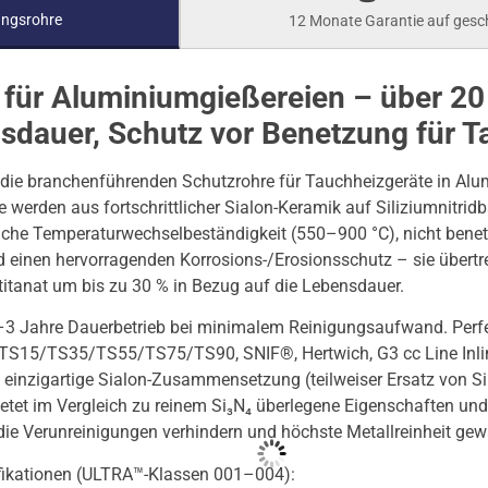
ungsrohre
12 Monate Garantie auf ges
 für Aluminiumgießereien – über 20 
sdauer, Schutz vor Benetzung für T
 die branchenführenden Schutzrohre für Tauchheizgeräte in Alu
 werden aus fortschrittlicher Sialon-Keramik auf Siliziumnitridb
che Temperaturwechselbeständigkeit (550–900 °C), nicht benet
d einen hervorragenden Korrosions-/Erosionsschutz – sie übertr
itanat um bis zu 30 % in Bezug auf die Lebensdauer.
–3 Jahre Dauerbetrieb bei minimalem Reinigungsaufwand. Perf
S15/TS35/TS55/TS75/TS90, SNIF®, Hertwich, G3 cc Line Inlin
einzigartige Sialon-Zusammensetzung (teilweiser Ersatz von S
ietet im Vergleich zu reinem Si₃N₄ überlegene Eigenschaften und
ie Verunreinigungen verhindern und höchste Metallreinheit gewä
ifikationen (ULTRA™-Klassen 001–004):