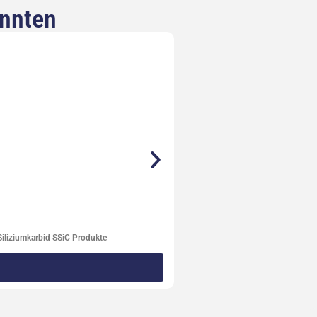
önnten
iliziumkarbid SSiC Produkte
Entgasun