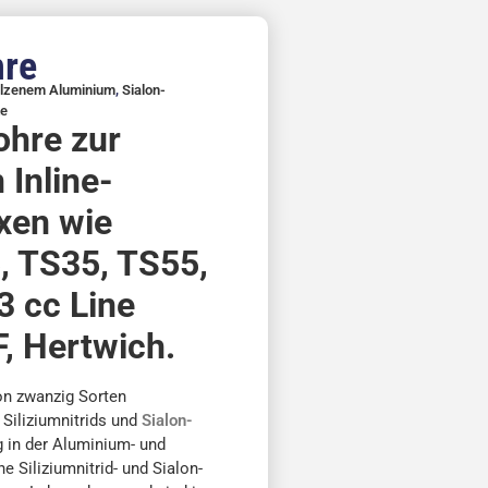
hre
lzenem Aluminium
,
Sialon-
te
rohre zur
 Inline-
xen wie
 TS35, TS55,
3 cc Line
, Hertwich.
von zwanzig Sorten
Siliziumnitrids und
Sialon-
 in der Aluminium- und
 Siliziumnitrid- und Sialon-