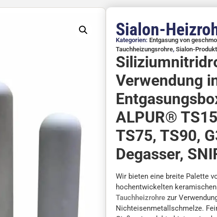
Sialon-Heizro
Kategorien:
Entgasung von geschmo
Tauchheizungsrohre
,
Sialon-Produk
Siliziumnitrid
Verwendung in
Entgasungsbo
ALPUR® TS15,
TS75, TS90, G
Degasser, SNIF
Wir bieten eine breite Palette 
hochentwickelten keramischen 
Tauchheizrohre
zur Verwendung
Nichteisenmetallschmelze. Feine