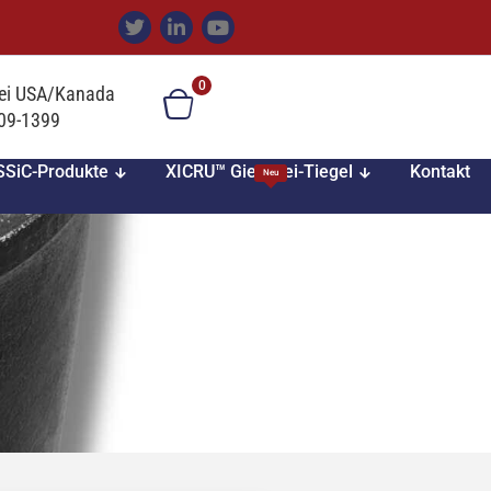
0
ei USA/Kanada
709-1399
SiC-Produkte
XICRU™ Gießerei-Tiegel
Kontakt
Neu