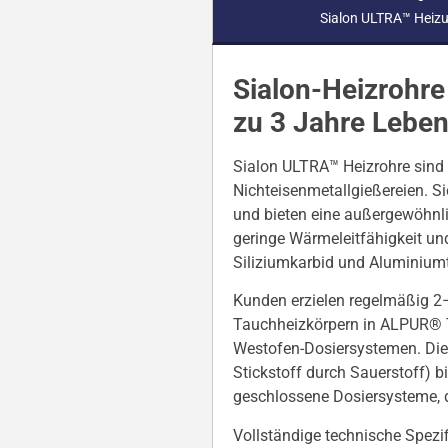
Sialon ULTRA™ Heiz
Sialon-Heizrohre
zu 3 Jahre Leben
Sialon ULTRA™ Heizrohre sind
Nichteisenmetallgießereien. Sie
und bieten eine außergewöhnli
geringe Wärmeleitfähigkeit un
Siliziumkarbid und Aluminiumt
Kunden erzielen regelmäßig 2
Tauchheizkörpern in ALPUR® T
Westofen-Dosiersystemen. Die 
Stickstoff durch Sauerstoff) b
geschlossene Dosiersysteme, d
Vollständige technische Spez