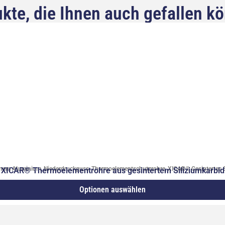
kte, die Ihnen auch gefallen k
nem Aluminium
,
Niederdruckguss
,
Thermoelementschutzrohre
,
XICAR® Gesintertes S
XICAR® Thermoelementrohre aus gesintertem Siliziumkarbid
Optionen auswählen