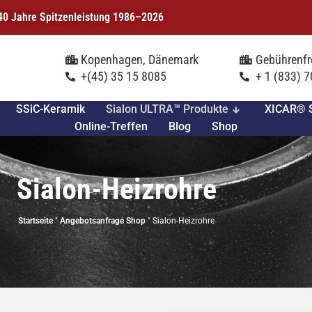
| 40 Jahre Spitzenleistung 1986–2026
Kopenhagen, Dänemark
Gebührenfr
+(45) 35 15 8085
+ 1 (833) 
SSiC-Keramik
Sialon ULTRA™ Produkte
XICAR® S
Online-Treffen
Blog
Shop
Sialon-Heizrohre
Startseite
"
Angebotsanfrage Shop
"
Sialon-Heizrohre