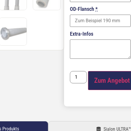
OD-Flansch
*
Extra-Infos
Zum Angebot 
s Produkts
Sialon ULTRA™