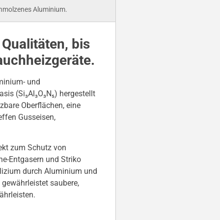
chmolzenes Aluminium.
Qualitäten, bis
auchheizgeräte.
minium- und
asis (Si₃Al₃O₃N₅) hergestellt
zbare Oberflächen, eine
effen Gusseisen,
ekt zum Schutz von
e-Entgasern und Striko
ilizium durch Aluminium und
 gewährleistet saubere,
hrleisten.