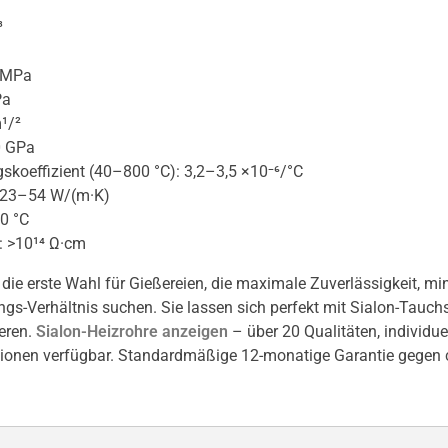
³
0 MPa
Pa
¹/²
0 GPa
koeffizient (40–800 °C): 3,2–3,5 ×10⁻⁶/°C
: 23–54 W/(m·K)
0 °C
: >10¹⁴ Ω·cm
e die erste Wahl für Gießereien, die maximale Zuverlässigkeit,
ngs-Verhältnis suchen. Sie lassen sich perfekt mit Sialon-Tauch
eren.
Sialon-Heizrohre anzeigen
– über 20 Qualitäten, individu
ionen verfügbar. Standardmäßige 12-monatige Garantie gegen c