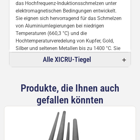
das Hochfrequenz-Induktionsschmelzen unter
elektromagnetischen Bedingungen entwickelt.
Sie eignen sich hervorragend für das Schmelzen
von Aluminiumlegierungen bei niedrigen
Temperaturen (660,3 °C) und die
Hochtemperaturveredelung von Kupfer, Gold,
Silber und seltenen Metallen bis zu 1400 °C. Sie
werden aus hochentwickeltem Sialon
Alle XICRU-Tiegel
(Si₃Al₃O₃N₅) und gesinterter
Siliziumkarbidkeramik hergestellt und
gewährleisten eine gleichmäßige
Produkte, die Ihnen auch
Wärmeverteilung mit minimalen Wärmeverlusten,
eine hervorragende
gefallen könnten
Temperaturwechselbeständigkeit und eine
außergewöhnliche Haltbarkeit in aggressiven
geschmolzenen Nichteisenumgebungen.
Zu den wichtigsten Vorteilen zählen eine geringe
Wärmeausdehnung (3,2–3,5 ×10⁻⁶/°C), keine