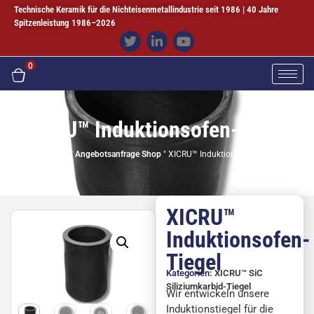
Technische Keramik für die Nichteisenmetallindustrie seit 1986 | 40 Jahre
Spitzenleistung 1986–2026
0
XICRU™ Induktionsofen-Tiegel
Startseite
"
Angebotsanfrage Shop
"
XICRU™ Induktionsofen-Tiegel
XICRU™
Induktionsofen-
Tiegel
Kategorien:
XICRU™ SiC
Siliziumkarbid-Tiegel
Wir entwickeln unsere
Induktionstiegel für die