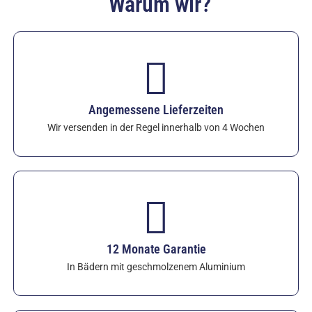
Warum wir?
Hitzeschockbeständigkeit: bis zu 900 °C
Volumenwiderstand (20 °C): >10¹⁴ Ω·cm
Seit 1986 bieten diese Tiegel das beste Preis-
Leistungs-Verhältnis bei minimalem
Wartungsaufwand und schneller Lieferung (in
Angemessene Lieferzeiten
der Regel 4 Wochen).
Sehen Sie sich die
XICRU™-Induktionsofen-Tiegel an
–
Wir versenden in der Regel innerhalb von 4 Wochen
Sonderformen, -größen und -deckel sind auf
Anfrage erhältlich. Standardmäßige 12-monatige
Garantie gegen chemische Angriffe.
12 Monate Garantie
In Bädern mit geschmolzenem Aluminium