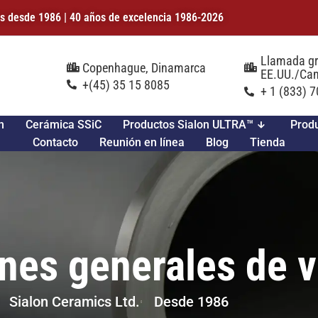
dos desde 1986 | 40 años de excelencia 1986-2026
Llamada gr
Copenhague, Dinamarca
EE.UU./Ca
+(45) 35 15 8085
+ 1 (833) 
n
Cerámica SSiC
Productos Sialon ULTRA™
Prod
Contacto
Reunión en línea
Blog
Tienda
nes generales de 
Sialon Ceramics Ltd.
Desde 1986