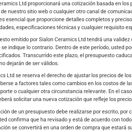
ramics Ltd proporcionará una cotización basada en los pr
de nuestro sitio web o cualquier otro canal de comunicac
, es esencial que proporcione detalles completos y precis
idades, especificaciones técnicas y cualquier requisito es
to emitido por Sialon Ceramics Ltd tendrá una validez d
 se indique lo contrario. Dentro de este período, usted p
cificados. Transcurrido este plazo, el presupuesto caduc
o dejarán de ser válidos.
s Ltd se reserva el derecho de ajustar los precios de lo
berse a factores tales como cambios en los costos de la
porte o cualquier otra circunstancia relevante. En el ca
eberá solicitar una nueva cotización que refleje los preci
ión de un presupuesto debe realizarse por escrito, por 
 usted confirma que ha revisado y está de acuerdo con tod
zación se convertirá en una orden de compra que estará su