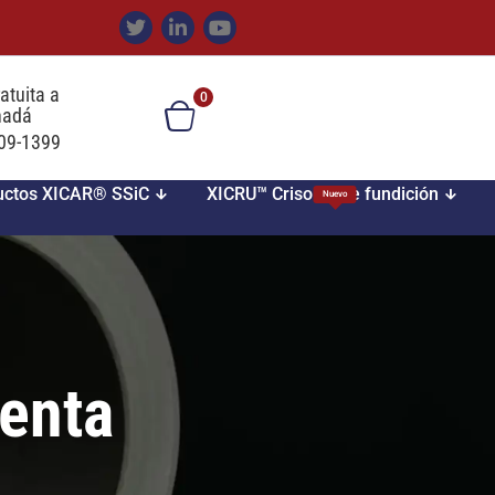
atuita a
0
nadá
709-1399
uctos XICAR® SSiC
XICRU™ Crisoles de fundición
Nuevo
venta