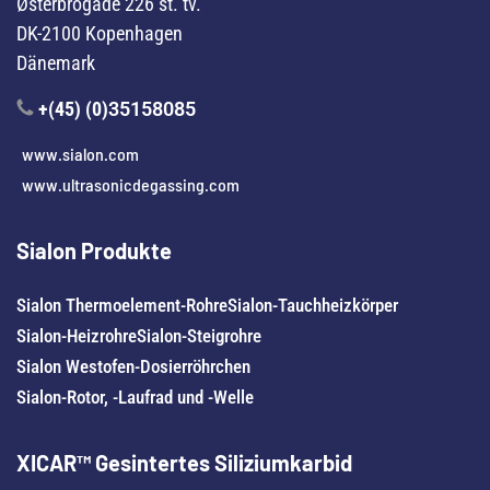
Østerbrogade 226 st. tv.
DK-2100 Kopenhagen
Dänemark
+(45) (0)
35158085
www.sialon.com
www.ultrasonicdegassing.com
Sialon Produkte
Sialon Thermoelement-Rohre
Sialon-Tauchheizkörper
Sialon-Heizrohre
Sialon-Steigrohre
Sialon Westofen-Dosierröhrchen
Sialon-Rotor, -Laufrad und -Welle
XICAR™ Gesintertes Siliziumkarbid