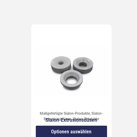
Maßgefertigte Sialon-Produkte
,
Sialon-
Extrusionsdüsen
,
Sialon-Produkte
Sialon-Extrusionsdüsen
Optionen auswählen