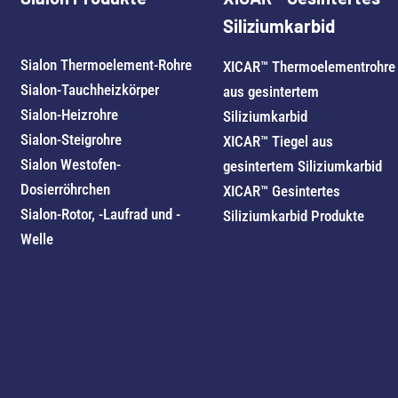
Siliziumkarbid
Sialon Thermoelement-Rohre
XICAR™ Thermoelementrohre
Sialon-Tauchheizkörper
aus gesintertem
Sialon-Heizrohre
Siliziumkarbid
Sialon-Steigrohre
XICAR™ Tiegel aus
Sialon Westofen-
gesintertem Siliziumkarbid
Dosierröhrchen
XICAR™ Gesintertes
Sialon-Rotor, -Laufrad und -
Siliziumkarbid Produkte
Welle