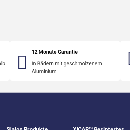
12 Monate Garantie
alb
In Bädern mit geschmolzenem
Aluminium
Sialon Produkte
XICAR™ Gesintertes