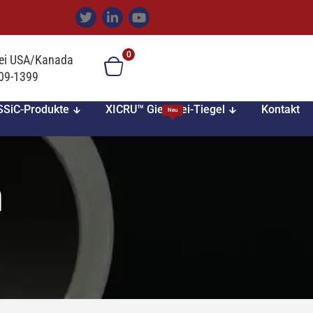
0
ei USA/Kanada
709-1399
SiC-Produkte
XICRU™ Gießerei-Tiegel
Kontakt
Neu
n