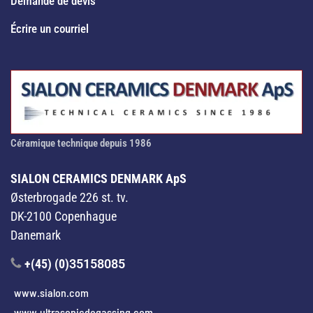
Demande de devis
Écrire un courriel
Céramique technique depuis 1986
SIALON CERAMICS DENMARK ApS
Østerbrogade 226 st. tv.
DK-2100 Copenhague
Danemark
+(45) (0)
35158085
www.sialon.com
www.ultrasonicdegassing.com