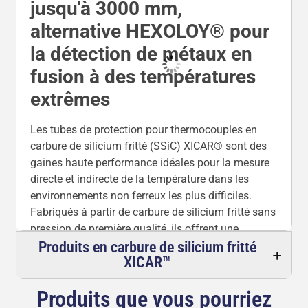
rigoles, les goulottes de coulée, les hauts
jusqu'à 3000 mm,
fourneaux, les incinérateurs et tout processus où la
alternative HEXOLOY® pour
chaleur extrême, la corrosion chimique, l'abrasion
la détection de métaux en
et les chocs thermiques détruiraient les tubes de
protection ordinaires.
fusion à des températures
Les tubes XICAR™ SSiC offrent une dureté
extrêmes
exceptionnelle, une conductivité thermique élevée,
une faible porosité, une résistance exceptionnelle à
Les tubes de protection pour thermocouples en
l'érosion/corrosion et une résistance mécanique
carbure de silicium fritté (SSiC) XICAR® sont des
supérieure, garantissant une longue durée de vie,
gaines haute performance idéales pour la mesure
des temps de réponse rapides, un entretien
directe et indirecte de la température dans les
minimal et une réduction considérable des temps
environnements non ferreux les plus difficiles.
d'arrêt. Ils sont équivalents à HEXOLOY® SE et
Fabriqués à partir de carbure de silicium fritté sans
représentent la solution la plus robuste pour la
pression de première qualité, ils offrent une
surveillance exigeante à haute température.
stabilité thermique inégalée avec une température
Produits en carbure de silicium fritté
XICAR™
de fonctionnement maximale de
1650 °C dans l'air
Depuis 1986, Sialon Ceramics s'est spécialisée
et de
1900 °C dans des atmosphères contrôlées
,
dans ces composants XICAR™ avancés, offrant le
Produits que vous pourriez
dépassant de loin la plupart des céramiques et
meilleur rapport qualité/prix pour l'industrie des