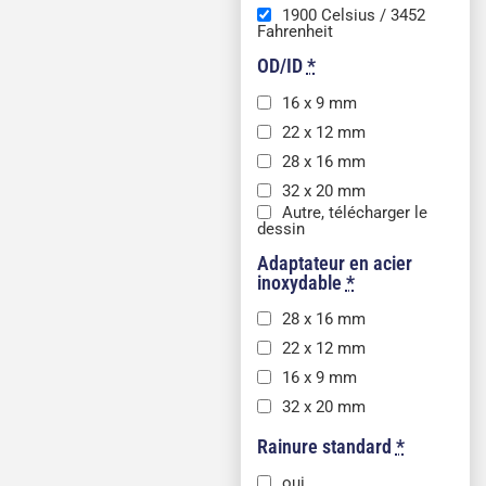
1900 Celsius / 3452
Fahrenheit
OD/ID
*
16 x 9 mm
22 x 12 mm
28 x 16 mm
32 x 20 mm
Autre, télécharger le
dessin
Adaptateur en acier
inoxydable
*
28 x 16 mm
22 x 12 mm
16 x 9 mm
32 x 20 mm
Rainure standard
*
oui