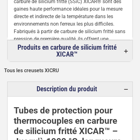
carbure de silicium fritté (SSiC) XICAR® sont des
gaines haute performance idéales pour la mesure
directe et indirecte de la température dans les
environnements non ferreux les plus difficiles.
Fabriqués à partir de carbure de silicium fritté sans
pression de première qualité, ils offrent une
stabilité thermique inégalée avec une température
Produits en carbure de silicium fritté
XICAR™
de fonctionnement maximale de
1650 °C dans l'air
et de
1900 °C dans des atmosphères contrôlées
,
dépassant de loin la plupart des céramiques et
Tous les creusets XICRU
métaux traditionnels.
Description du produit
Disponibles dans des longueurs allant jusqu'à
3
000 mm
et des diamètres extérieurs allant jusqu'à
300 mm
, ces tubes sont idéaux pour une utilisation
Tubes de protection pour
avec des éléments thermocouples de type R ou S
dans le laiton fondu, le cuivre, la fonte, l'acier
thermocouples en carbure
inoxydable, le silicium métallique et d'autres
de silicium fritté XICAR™ –
métaux en fusion agressifs. Les applications