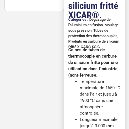
silicium fritté
XICAR®.
Catégories :
Dégazage de
l'aluminium en fusion
,
Moulage
sous pression
,
Tubes de
protection des thermocouples
,
Produits en carbure de silicium
fritté XICAR® SSiC
Gaines de tubes de
thermocouple en carbure
de silicium fritté pour une
utilisation dans l'industrie
(non)-ferreuse.
Température
maximale de 1650 °C
dans l'air et jusqu'à
1900 °C dans une
atmosphère
contrôlée.
Longueur maximale
jusqu'à 3 000 mm