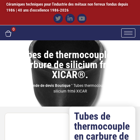
Céramiques techniques pour l'industrie des métaux non ferreux fondus depuis
1986 | 40 ans d'excellence 1986-2026
0
Tubes de thermocouple en
carbure de silicium fritté
XICAR®.
Accueil
"
Demande de devis Boutique
"
Tubes thermocouple en carbure de
silicium fritté XICAR
Tubes de
thermocouple
en carbure de