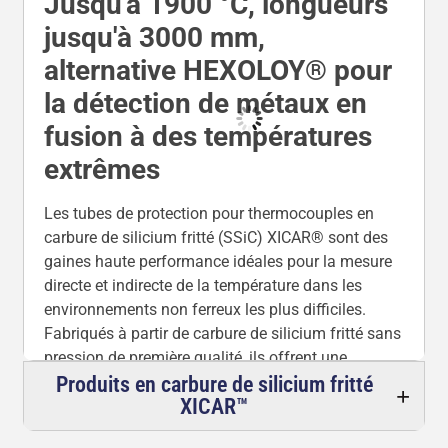
Jusqu'à 1900 °C, longueurs
typiques comprennent les parois/toits de fours, les
rigoles, les goulottes de coulée, les hauts
jusqu'à 3000 mm,
fourneaux, les incinérateurs et tout processus où la
alternative HEXOLOY® pour
chaleur extrême, la corrosion chimique, l'abrasion
la détection de métaux en
et les chocs thermiques détruiraient les tubes de
protection ordinaires.
fusion à des températures
Les tubes XICAR™ SSiC offrent une dureté
extrêmes
exceptionnelle, une conductivité thermique élevée,
une faible porosité, une résistance exceptionnelle à
Les tubes de protection pour thermocouples en
l'érosion/corrosion et une résistance mécanique
carbure de silicium fritté (SSiC) XICAR® sont des
supérieure, garantissant une longue durée de vie,
gaines haute performance idéales pour la mesure
des temps de réponse rapides, un entretien
directe et indirecte de la température dans les
minimal et une réduction considérable des temps
environnements non ferreux les plus difficiles.
d'arrêt. Ils sont équivalents à HEXOLOY® SE et
Fabriqués à partir de carbure de silicium fritté sans
représentent la solution la plus robuste pour la
pression de première qualité, ils offrent une
surveillance exigeante à haute température.
stabilité thermique inégalée avec une température
Produits en carbure de silicium fritté
XICAR™
de fonctionnement maximale de
1650 °C dans l'air
Depuis 1986, Sialon Ceramics s'est spécialisée
et de
1900 °C dans des atmosphères contrôlées
,
dans ces composants XICAR™ avancés, offrant le