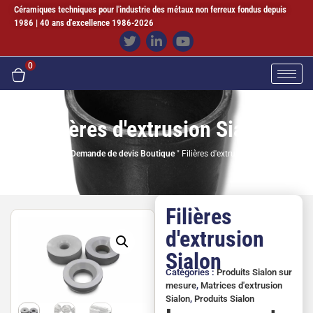
Céramiques techniques pour l'industrie des métaux non ferreux fondus depuis
1986 | 40 ans d'excellence 1986-2026
0
Filières d'extrusion Sialon
Accueil
"
Demande de devis Boutique
"
Filières d'extrusion Sialon
Filières
d'extrusion
Sialon
Catégories :
Produits Sialon sur
mesure
,
Matrices d'extrusion
Sialon
,
Produits Sialon