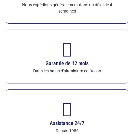
Nous expédions généralement dans un délai de 4
Issues de notre gamme de céramiques techniques
semaines
depuis 1986, ces filières complètent notre
portefeuille complet dédié à la manipulation des
métaux non ferreux en fusion.
Découvrez les
filières d'extrusion en Sialon
: téléchargez votre
dessin dès aujourd'hui pour obtenir un devis
personnalisé. Garantie qualité incluse (couverture
de 12 mois contre les défauts).
Garantie de 12 mois
Dans les bains d'aluminium en fusion
Assistance 24/7
Depuis 1986