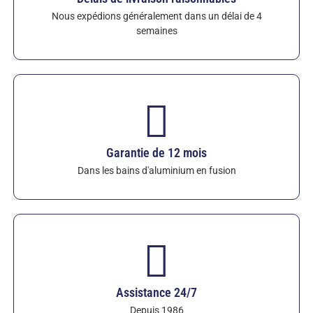
meilleur rapport qualité-prix. Ils s'intègrent
Nous expédions généralement dans un délai de 4
parfaitement aux thermoplongeurs, tubes de
semaines
montée et systèmes de dégazage Sialon.
Voir les
tubes chauffants Sialon
– Plus de 20 nuances,
longueurs, diamètres, brides et options de montage
personnalisés disponibles. Garantie standard de
12 mois contre les attaques chimiques dans
l'aluminium fondu.
Garantie de 12 mois
Dans les bains d'aluminium en fusion
Assistance 24/7
Depuis 1986