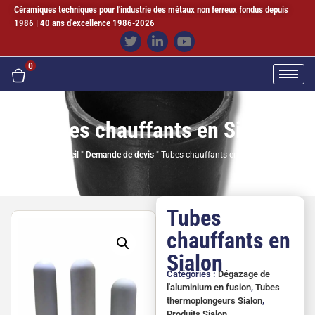
Céramiques techniques pour l'industrie des métaux non ferreux fondus depuis
1986 | 40 ans d'excellence 1986-2026
0
Tubes chauffants en Sialon
Accueil
"
Demande de devis
"
Tubes chauffants en Sialon
Tubes
chauffants en
Sialon
Catégories :
Dégazage de
l'aluminium en fusion
,
Tubes
thermoplongeurs Sialon
,
Produits Sialon