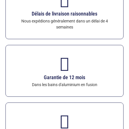
tubes de protection thermocouples Sialon
–
longueurs, diamètres et options de montage
Délais de livraison raisonnables
personnalisés disponibles. Garantie standard d'un
Nous expédions généralement dans un délai de 4
an (12 mois) contre les attaques chimiques dans
semaines
l'aluminium fondu.
Garantie de 12 mois
Dans les bains d'aluminium en fusion