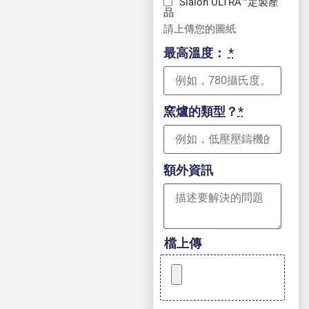
Sialon ULTRA™定製產
品
請上傳您的圖紙
最高溫度：
*
窯爐的類型？
*
額外資訊
檔上傳