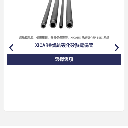
維氏硬度：12.7–15.0 戈培爾
斷裂韌性：4–7 MPa·m¹/²
楊氏模量：270–300 GPa
線性熱膨脹係數（40–800 °C）：3.2–3.5
×10⁻⁶/°C
熱導率（20 °C）：23–54 W/(m·K)
熔融鋁脫氣
、
低壓壓鑄
、
熱電偶保護管
、
XICAR® 燒結碳化矽 SSIC 產品
耐熱衝擊性：550–900 °C
XICAR®燒結碳化矽熱電偶管
體積電阻率（20 °C）：>10¹⁴ Ω·cm
選擇選項
自1986年以來，Sialon陶瓷始終是熔融有色金屬應
用的信賴之選，提供最佳性價比與最低維護需求。
查看Sialon轉子、葉輪及軸系列
——可依需求提供客
製化葉輪設計、軸長規格及聯軸器類型。標準12個
月保固，適用於熔融鋁環境的化學侵蝕防護。