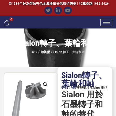
自1986年起為熔融有色金屬產業提供技術陶瓷 | 40載卓越 1986-2026
0
Sialon轉子、葉輪和軸
家
»
在線詢盤
»
Sialon 轉子、葉輪和軸
Sialon轉子、
葉輪和軸
分類： 鋁
液脫氣
，
Sialon 產品
Sialon 用於
石墨轉子和
軸的替代