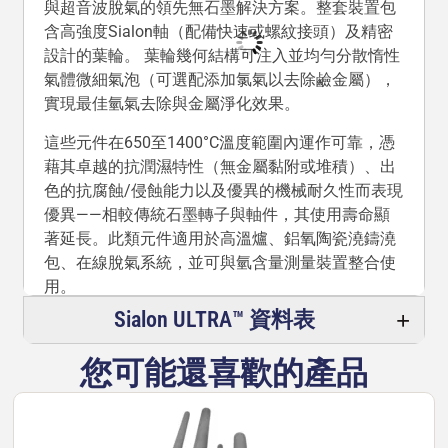
與超音波脫氣的領先無石墨解決方案。整套裝置包
含高強度Sialon軸（配備快速或螺紋接頭）及精密
設計的葉輪。 葉輪幾何結構可注入並均勻分散惰性
氣體微細氣泡（可選配添加氯氣以去除鹼金屬），
實現最佳氫氣去除與金屬淨化效果。
這些元件在650至1400°C溫度範圍內運作可靠，憑
藉其卓越的抗潤濕特性（無金屬黏附或堆積）、出
色的抗腐蝕/侵蝕能力以及優異的機械耐久性而表現
優異——相較傳統石墨轉子與軸件，其使用壽命顯
著延長。此類元件適用於高溫爐、鋁氧陶瓷澆鑄澆
包、在線脫氣系統，並可與氫含量測量裝置整合使
用。
Sialon ULTRA™ 資料表
提供四種頂級Sialon ULTRA™等級（001–004），
具備以下關鍵特性：
您可能還喜歡的產品
體積密度：3.1–3.3 克/立方公分
吸水率：0%
彎曲強度：580–1,020 兆帕