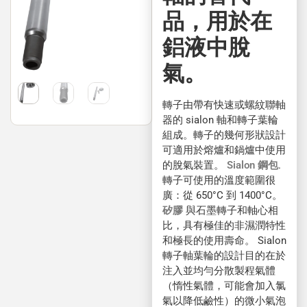
品，用於在
鋁液中脫
氣。
轉子由帶有快速或螺紋聯軸
器的 sialon 軸和轉子葉輪
組成。轉子的幾何形狀設計
可適用於熔爐和鍋爐中使用
的脫氣裝置。
Sialon 鋼包
.
轉子可使用的溫度範圍很
廣：從 650°C 到 1400°C。
矽膠
與石墨轉子和軸心相
比，具有極佳的非濕潤特性
和極長的使用壽命。 Sialon
轉子軸葉輪的設計目的在於
注入並均勻分散製程氣體
（惰性氣體，可能會加入氯
氣以降低鹼性）的微小氣泡