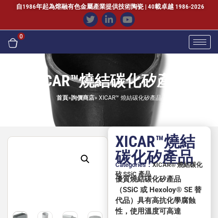
自1986年起為熔融有色金屬產業提供技術陶瓷 | 40載卓越 1986-2026
0
XICAR™燒結碳化矽產品
首頁
»
詢價商店
»
XICAR™ 燒結碳化矽產品
XICAR™燒結
碳化矽產品
Categories：
XICAR® 燒結碳化
矽 SSiC 產品
優質燒結碳化矽產品
（SSiC 或 Hexoloy
®
SE 替
代品）具有高抗化學腐蝕
性，使用溫度可高達