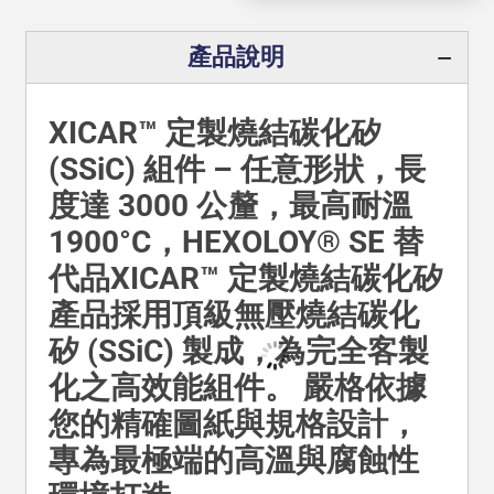
產品說明
XICAR™ 定製燒結碳化矽
(SSiC) 組件 – 任意形狀，長
度達 3000 公釐，最高耐溫
1900°C，HEXOLOY® SE 替
代品XICAR™ 定製燒結碳化矽
產品採用頂級無壓燒結碳化
矽 (SSiC) 製成，為完全客製
化之高效能組件。 嚴格依據
您的精確圖紙與規格設計，
專為最極端的高溫與腐蝕性