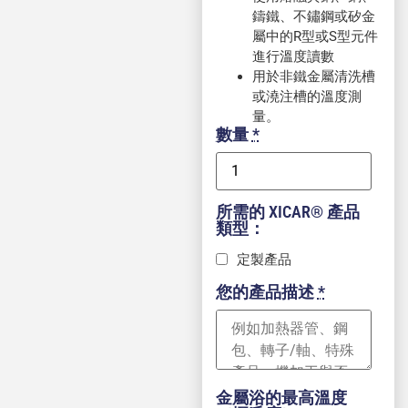
鑄鐵、不鏽鋼或矽金
屬中的R型或S型元件
進行溫度讀數
用於非鐵金屬清洗槽
或澆注槽的溫度測
量。
數量
*
所需的 XICAR® 產品
類型：
定製產品
您的產品描述
*
金屬浴的最高溫度