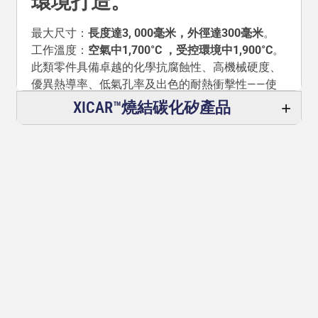
環境打造。
最大尺寸：
長度達3,
000毫米，外徑達300毫米
。
工作溫度：
空氣中1,700°C
，受控環境中1,900°C
。
此類零件具備卓越的化學抗腐蝕性、高機械硬度、
優異熱導率、低氣孔率及出色的耐熱衝擊性——使
其成為聖戈班HEXOLOY® SE材料最堅固且最具成
XICAR™燒結碳化矽產品
本效益的替代方案。
典型的客製化應用包括：
特殊熱電偶保護管
燃燒器噴嘴
耐磨板與襯板
泵浦組件
密封件與軸承
爐具配件
任何標準管或坩堝無法涵蓋的複雜形狀
自1986年以來，Sialon Ceramics始終以最優異的性