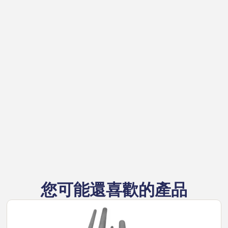
價比、快速的報價週轉、專業的工程支援，以及典
型4週內交貨的承諾，提供這些先進的客製化SSiC
零件。這些產品能完美整合於全系列XICAR™坩堝及
Sialon ULTRA™系統中。
全面優勢：使用壽命長、維護需求低、純度高、耐
磨蝕性卓越，並能大幅減少熔融金屬與高溫製程中
的停機時間。
立即查看XICAR™客製化SSiC產品
——
上傳您的設計圖或提供尺寸，即可獲得快速無義務
報價。標準12個月化學侵蝕保固。
您可能還喜歡的產品