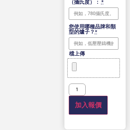
（攝氏度）：
*
您使用哪種品牌和類
型的爐子？
*
檔上傳
加入報價